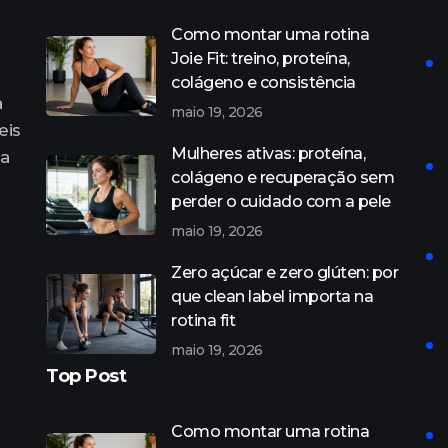
Como montar uma rotina
Joie Fit: treino, proteína,
colágeno e consistência
a
maio 19, 2026
eis
Mulheres ativas: proteína,
ra
colágeno e recuperação sem
perder o cuidado com a pele
maio 19, 2026
Zero açúcar e zero glúten: por
que clean label importa na
rotina fit
maio 19, 2026
Top Post
Como montar uma rotina