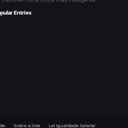
treino em uma rotina mais inteligente
pular Entries
ade
Sobre a Joie
Lei Igualdade Salarial