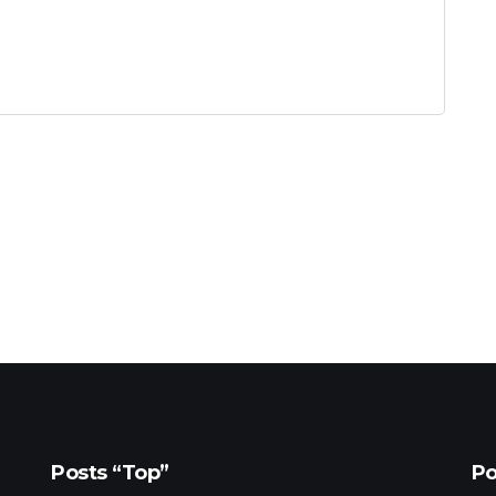
Posts “Top”
Po