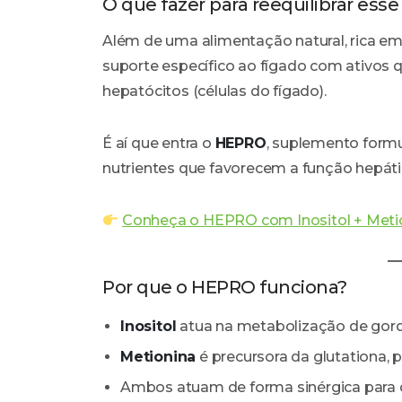
O que fazer para reequilibrar esse
Além de uma alimentação natural, rica em 
suporte específico ao fígado com ativos 
hepatócitos (células do fígado).
É aí que entra o
HEPRO
, suplemento formu
nutrientes que favorecem a função hepátic
Conheça o HEPRO com Inositol + Meti
Por que o HEPRO funciona?
Inositol
atua na metabolização de gordu
Metionina
é precursora da glutationa, p
Ambos atuam de forma sinérgica para d