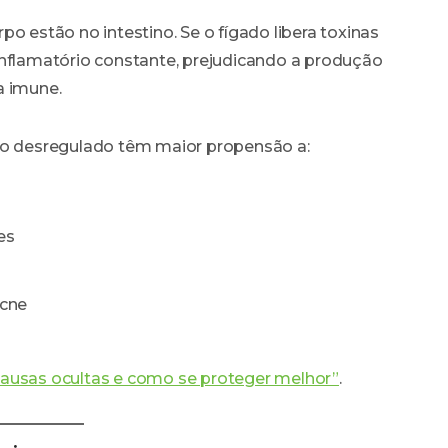
o estão no intestino. Se o fígado libera toxinas
inflamatório constante, prejudicando a produção
a imune.
ino desregulado têm maior propensão a:
es
acne
causas ocultas e como se proteger melhor”
.