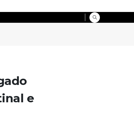
ígado
tinal e