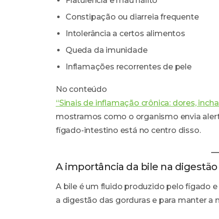
Flatulência e mau hálito
Constipação ou diarreia frequente
Intolerância a certos alimentos
Queda da imunidade
Inflamações recorrentes de pele
No conteúdo
“Sinais de inflamação crônica: dores, inc
mostramos como o organismo envia alertas
fígado-intestino está no centro disso.
A importância da bile na digestão
A bile é um fluido produzido pelo fígado e 
a digestão das gorduras e para manter a 