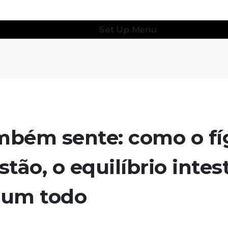
Set Up Menu
ambém sente: como o f
stão, o equilíbrio intes
 um todo