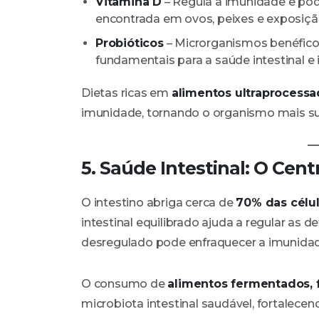
Vitamina D
– Regula a imunidade e pode
encontrada em ovos, peixes e exposição
Probióticos
– Microrganismos benéficos
fundamentais para a saúde intestinal e
Dietas ricas em
alimentos ultraprocessa
imunidade, tornando o organismo mais sus
5. Saúde Intestinal: O Ce
O intestino abriga cerca de
70% das célu
intestinal equilibrado ajuda a regular as 
desregulado pode enfraquecer a imunidad
O consumo de
alimentos fermentados, f
microbiota intestinal saudável, fortalece