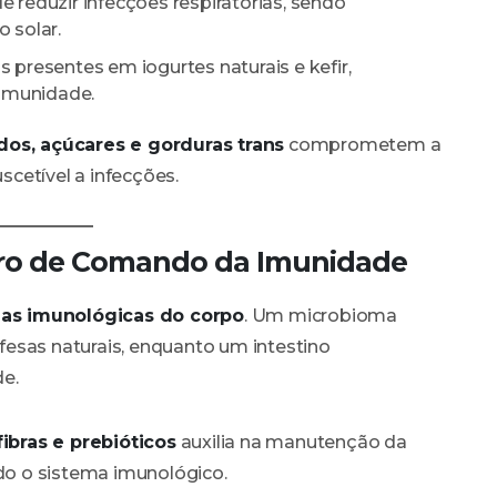
 reduzir infecções respiratórias, sendo
 solar.
 presentes em iogurtes naturais e kefir,
 imunidade.
dos, açúcares e gorduras trans
comprometem a
cetível a infecções.
ntro de Comando da Imunidade
las imunológicas do corpo
. Um microbioma
defesas naturais, enquanto um intestino
e.
ibras e prebióticos
auxilia na manutenção da
ndo o sistema imunológico.