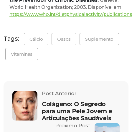
the Prevention of Chronic Diseases.
Geneva:
World Health Organization; 2003. Disponível em:
https://www.who.int/dietphysicalactivity/publications
Tags:
Cálcio
Ossos
Suplemento
Vitaminas
Post Anterior
Colágeno: O Segredo
para uma Pele Jovem e
Articulações Saudáveis
Próximo Post