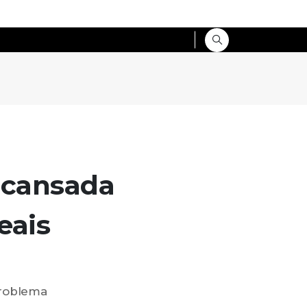
 cansada
eais
roblema