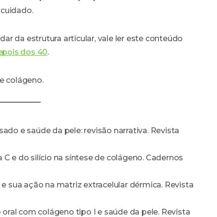
ocuidado.
r da estrutura articular, vale ler este conteúdo
depois dos 40
.
e colágeno.
lisado e saúde da pele: revisão narrativa. Revista
na C e do silício na síntese de colágeno. Cadernos
vos e sua ação na matriz extracelular dérmica. Revista
o oral com colágeno tipo I e saúde da pele. Revista