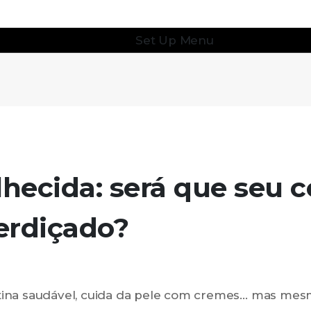
Set Up Menu
lhecida: será que seu 
erdiçado?
tina saudável, cuida da pele com cremes… mas mes