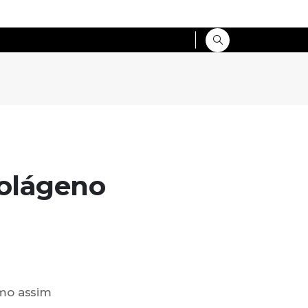
colágeno
mo assim