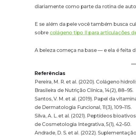
diariamente como parte da rotina de aut
E se além da pele você também busca cuida
sobre
colágeno tipo II para articulações 
A beleza começa na base — e ela é feita d
Referências
Pereira, M. R. et al. (2020). Colágeno hidro
Brasileira de Nutrição Clínica, 14(2), 88–95.
Santos, V. M. et al. (2019). Papel da vitami
de Dermatologia Funcional, 11(3), 109–115.
Silva, A. L. et al. (2021). Peptídeos bioati
de Cosmetologia Integrativa, 5(1), 42–50.
Andrade, D. S. et al. (2022). Suplementaçã